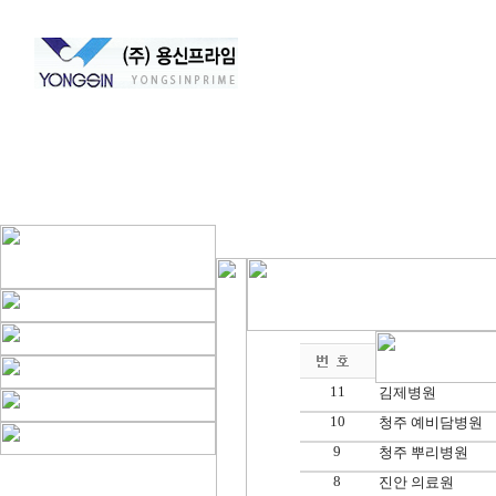
회사소개
11
김제병원
10
청주 예비담병원
9
청주 뿌리병원
8
진안 의료원